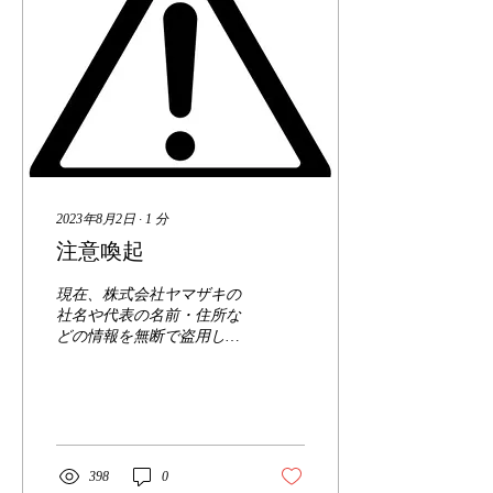
2023年8月2日
∙
1
分
注意喚起
現在、株式会社ヤマザキの
社名や代表の名前・住所な
どの情報を無断で盗用して
いる 「偽通販サイト」の存
在を確認しております。 ​
「偽通販サイト」と弊社と
は一切の関わりはございま
せん。 お客様がこのような
「偽通販サイト」を利用さ
398
0
れた場合、お客様のIDやパ