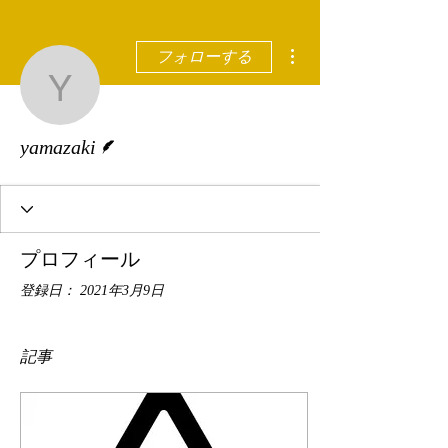
その他
フォローする
yamazaki
脚本
yamazaki
プロフィール
登録日： 2021年3月9日
記事